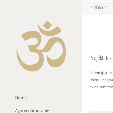
Zum
Portfolio 7
Inhalt
springen
Projekt Bes
Lorem ipsum d
dolore magna 
ex ea commod
Home
Ayurvedatherapie