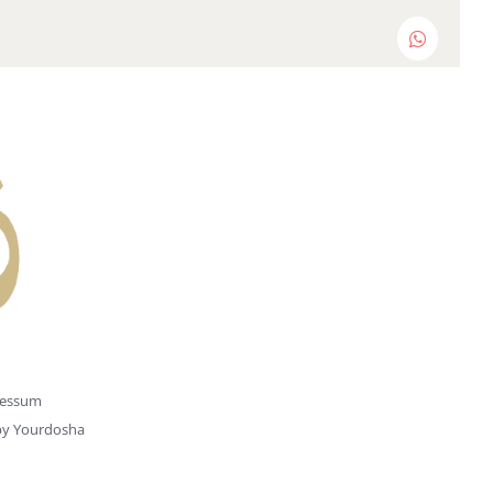
WhatsAp
essum
by
Yourdosha